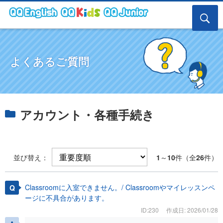
よくあるご質問
アカウント・各種手続き
並び替え：
1
～
10
件（全
26
件）
Classroomに入室できません。/ Classroomやマイレッスンペ
ージに不具合があります。
ID:230
作成日: 2026/01/28