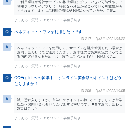
ご利用環境が弊社サービスの推奨環境に沿っていない可能性や、ご
利用ブラウザやアプリに一時的な不具合が起こっている可能性が考
えられます。まずはご利用の環境が下記に沿っているか、ご確...
よくあるご質問
アカウント・各種手続き
ベネフィット・ワンを利用したいです
ID:217
作成日: 2024/05/22
ベネフィット・ワンを使用して、サービスを開始/変更したい場合は
お問い合わせにてご連絡ください。お客様のご契約状況によってご
案内内容が異なるため、お手数ではございますが、下記よりご...
よくあるご質問
アカウント・各種手続き
QQEnglishへの留学中、オンライン英会話のポイントはどう
なりますか？
ID:206
作成日: 2023/10/05
誠に恐れ入りますが、留学中のポイントの扱いにつきましては留学
担当へお問い合わせいただけますと幸いです。 ■留学お問い合わせ
窓口はこちら
よくあるご質問
アカウント・各種手続き