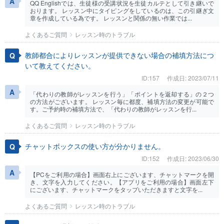
QQ Englishでは、生徒様の受講状況を生徒カルテとして引き継いで
おります。 レッスン中にタイピングをしているのは、この引継ぎ文
章を作成している為です。 レッスンと関係の無い作業では...
よくあるご質問
レッスン時のトラブル
教師都合によりレッスンが提供できない場合の補填方法につ
いて教えてください。
ID:157
作成日: 2023/07/11
「代わりの教師がレッスンを行う」「ポイントを返却する」の２つ
の方法がございます。 レッスン毎に都度、補填方法の変更が可能で
す。ご予約時の補填方法で、「代わりの教師がレッスンを行...
よくあるご質問
レッスン時のトラブル
チャットボックスの使い方が分かりません。
ID:152
作成日: 2023/06/30
【PCをご利用の場合】画面右上にございます、チャットマークを開
き、文字を入力してください。【アプリをご利用の場合】画面左下
にございます、チャットマークをタップいただきますと文字を...
よくあるご質問
レッスン時のトラブル