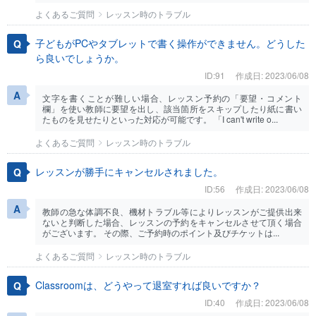
よくあるご質問
レッスン時のトラブル
子どもがPCやタブレットで書く操作ができません。どうした
ら良いでしょうか。
ID:91
作成日: 2023/06/08
文字を書くことが難しい場合、レッスン予約の「要望・コメント
欄」を使い教師に要望を出し、該当箇所をスキップしたり紙に書い
たものを見せたりといった対応が可能です。 「I can't write o...
よくあるご質問
レッスン時のトラブル
レッスンが勝手にキャンセルされました。
ID:56
作成日: 2023/06/08
教師の急な体調不良、機材トラブル等によりレッスンがご提供出来
ないと判断した場合、レッスンの予約をキャンセルさせて頂く場合
がございます。 その際、ご予約時のポイント及びチケットは...
よくあるご質問
レッスン時のトラブル
Classroomは、どうやって退室すれば良いですか？
ID:40
作成日: 2023/06/08