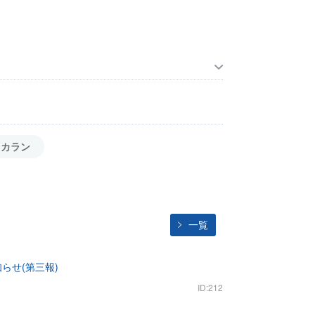
カラン
一覧
らせ(第三報)
ID:212