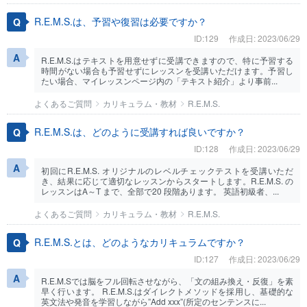
R.E.M.S.は、予習や復習は必要ですか？
ID:129
作成日: 2023/06/29
R.E.M.S.はテキストを用意せずに受講できますので、特に予習する
時間がない場合も予習せずにレッスンを受講いただけます。予習し
たい場合、マイレッスンページ内の「テキスト紹介」より事前...
よくあるご質問
カリキュラム・教材
R.E.M.S.
R.E.M.S.は、どのように受講すれば良いですか？
ID:128
作成日: 2023/06/29
初回にR.E.M.S. オリジナルのレベルチェックテストを受講いただ
き、結果に応じて適切なレッスンからスタートします。R.E.M.S. の
レッスンはA～T まで、全部で20 段階あります。 英語初級者、...
よくあるご質問
カリキュラム・教材
R.E.M.S.
R.E.M.S.とは、どのようなカリキュラムですか？
ID:127
作成日: 2023/06/29
R.E.M.Sでは脳をフル回転させながら、「文の組み換え・反復」を素
早く行います。 R.E.M.S.はダイレクトメソッドを採用し、基礎的な
英文法や発音を学習しながら”Add xxx”(所定のセンテンスに...