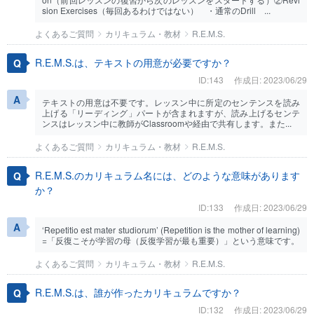
sion Exercises（毎回あるわけではない） ・通常のDrill ...
よくあるご質問
カリキュラム・教材
R.E.M.S.
R.E.M.S.は、テキストの用意が必要ですか？
ID:143
作成日: 2023/06/29
テキストの用意は不要です。レッスン中に所定のセンテンスを読み
上げる「リーディング」パートが含まれますが、読み上げるセンテ
ンスはレッスン中に教師がClassroomや経由で共有します。また...
よくあるご質問
カリキュラム・教材
R.E.M.S.
R.E.M.S.のカリキュラム名には、どのような意味があります
か？
ID:133
作成日: 2023/06/29
‘Repetitio est mater studiorum’ (Repetition is the mother of learning)
=「反復こそが学習の母（反復学習が最も重要）」という意味です。
よくあるご質問
カリキュラム・教材
R.E.M.S.
R.E.M.S.は、誰が作ったカリキュラムですか？
ID:132
作成日: 2023/06/29