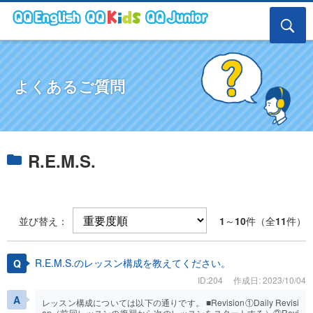
よくあるご質問
R.E.M.S.
並び替え：
1
～
10
件（全
11
件）
R.E.M.S.のレッスン構成を教えてください。
ID:204
作成日: 2023/10/04
レッスン構成については以下の通りです。 ■Revision①Daily Revisi
on（前回レッスンの復習から次のレッスンをスタートする）②Revi