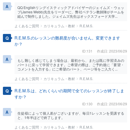
QQ Englishリングイスティックアドバイザーのジェイムズ・ウェッ
ブ(James Webb)先生をリーダーに、弊社ベテラン教師陣がチームを
組んで制作しました。ジェイムズ先生はオックスフォード大学...
よくあるご質問
カリキュラム・教材
R.E.M.S.
R.E.M.S.のレッスンの難易度が合いません。変更できます
か？
ID:131
作成日: 2023/06/29
もし難しく感じてしまう場合は、最初から、または既に学習済みの
パートに戻って学習できます。ご希望の際は、ご予約後に「要望・
コメントを入力する」にご希望のパート、ページ等をご入力く...
よくあるご質問
カリキュラム・教材
R.E.M.S.
R.E.M.S.は、どれくらいの期間で全てのレッスンが終了しま
すか？
ID:130
作成日: 2023/06/29
生徒様によって個人差がございますが、毎日1レッスンを受講する
と、1年半ほどで終了します。
よくあるご質問
カリキュラム・教材
R.E.M.S.