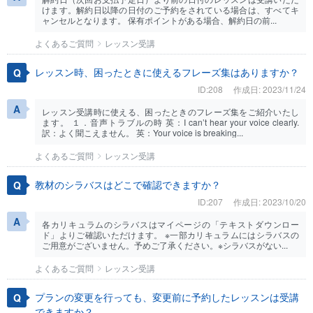
けます。解約日以降の日付のご予約をされている場合は、すべてキ
ャンセルとなります。 保有ポイントがある場合、解約日の前...
よくあるご質問
レッスン受講
レッスン時、困ったときに使えるフレーズ集はありますか？
ID:208
作成日: 2023/11/24
レッスン受講時に使える、困ったときのフレーズ集をご紹介いたし
ます。 １．音声トラブルの時 英：I can’t hear your voice clearly.
訳：よく聞こえません。 英：Your voice is breaking...
よくあるご質問
レッスン受講
教材のシラバスはどこで確認できますか？
ID:207
作成日: 2023/10/20
各カリキュラムのシラバスはマイページの「テキストダウンロー
ド」よりご確認いただけます。 ※一部カリキュラムにはシラバスの
ご用意がございません。予めご了承ください。※シラバスがない...
よくあるご質問
レッスン受講
プランの変更を行っても、変更前に予約したレッスンは受講
できますか？