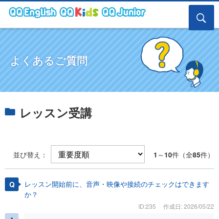
よくあるご質問
レッスン受講
並び替え：
1
～
10
件（全
85
件）
レッスン開始前に、音声・映像や接続のチェックはできます
か？
ID:235
作成日: 2026/05/22