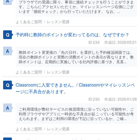
ブラウザでの受講に限り、事前に接続チェックを行うことができま
す。こちらにアクセスいただくか、マイレッスンページ右側にござ
います「接続チェック」から行っていただけます。 なお、...
よくあるご質問
レッスン受講
予約時に教師のポイントが変わってるのは、なぜですか？
ID:234
作成日: 2026/05/21
教師ポイント変更後の「先の日付」を選択した予約確認画面では、
現在の教師ポイントと実際の消費ポイントの表示が異なります。教
師ポイントは、定期的に実施している社内評価に基づき、見直...
よくあるご質問
レッスン受講
Classroomに入室できません。/ Classroomやマイレッスンペ
ージに不具合があります。
ID:230
作成日: 2026/01/28
ご利用環境が弊社サービスの推奨環境に沿っていない可能性や、ご
利用ブラウザやアプリに一時的な不具合が起こっている可能性が考
えられます。まずはご利用の環境が下記に沿っているか、ご確...
よくあるご質問
レッスン受講