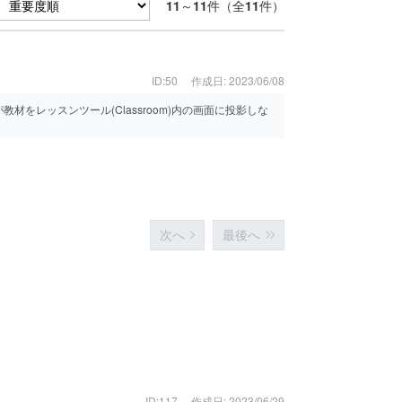
11
～
11
件（全
11
件）
ID:50
作成日: 2023/06/08
をレッスンツール(Classroom)内の画面に投影しな
次へ
最後へ
ID:117
作成日: 2023/06/29