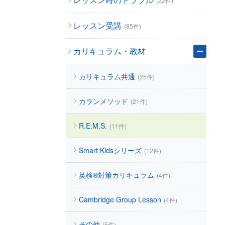
(22件)
レッスン受講
(85件)
カリキュラム・教材
カリキュラム共通
(25件)
カランメソッド
(21件)
R.E.M.S.
(11件)
Smart Kidsシリーズ
(12件)
英検®対策カリキュラム
(4件)
Cambridge Group Lesson
(4件)
その他
(5件)