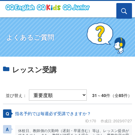
よくあるご質問
レッスン受講
並び替え：
31
～
40
件（全
85
件）
指名予約では毎週必ず受講できますか？
ID:170
作成日: 2023/07/27
休校日、教師側の欠勤時（遅刻・早退含む）等は、レッスン提供が
できません。 また、教師が休暇をとる場合、シフト・業務内容の変