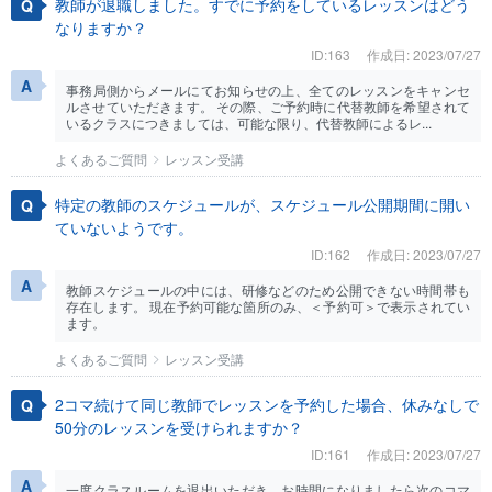
教師が退職しました。すでに予約をしているレッスンはどう
なりますか？
ID:163
作成日: 2023/07/27
事務局側からメールにてお知らせの上、全てのレッスンをキャンセ
ルさせていただきます。 その際、ご予約時に代替教師を希望されて
いるクラスにつきましては、可能な限り、代替教師によるレ...
よくあるご質問
レッスン受講
特定の教師のスケジュールが、スケジュール公開期間に開い
ていないようです。
ID:162
作成日: 2023/07/27
教師スケジュールの中には、研修などのため公開できない時間帯も
存在します。 現在予約可能な箇所のみ、＜予約可＞で表示されてい
ます。
よくあるご質問
レッスン受講
2コマ続けて同じ教師でレッスンを予約した場合、休みなしで
50分のレッスンを受けられますか？
ID:161
作成日: 2023/07/27
一度クラスルームを退出いただき、お時間になりましたら次のコマ