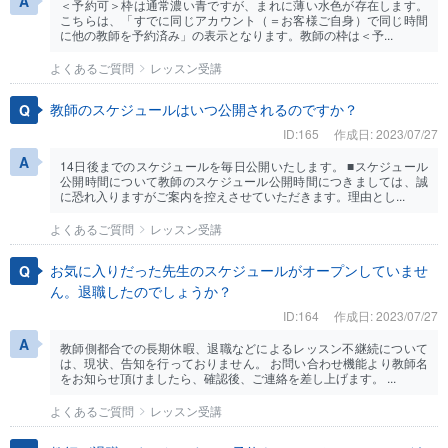
＜予約可＞枠は通常濃い青ですが、まれに薄い水色が存在します。
こちらは、「すでに同じアカウント（＝お客様ご自身）で同じ時間
に他の教師を予約済み」の表示となります。教師の枠は＜予...
よくあるご質問
レッスン受講
教師のスケジュールはいつ公開されるのですか？
ID:165
作成日: 2023/07/27
14日後までのスケジュールを毎日公開いたします。 ■スケジュール
公開時間について教師のスケジュール公開時間につきましては、誠
に恐れ入りますがご案内を控えさせていただきます。理由とし...
よくあるご質問
レッスン受講
お気に入りだった先生のスケジュールがオープンしていませ
ん。退職したのでしょうか？
ID:164
作成日: 2023/07/27
教師側都合での長期休暇、退職などによるレッスン不継続について
は、現状、告知を行っておりません。 お問い合わせ機能より教師名
をお知らせ頂けましたら、確認後、ご連絡を差し上げます。 ...
よくあるご質問
レッスン受講