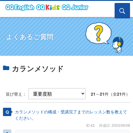
よくあるご質問
カランメソッド
並び替え：
21
～
21
件（全
21
件）
カランメソッドの構成・受講完了までのレッスン数を教えて
ください。
ID:43
作成日: 2023/06/08