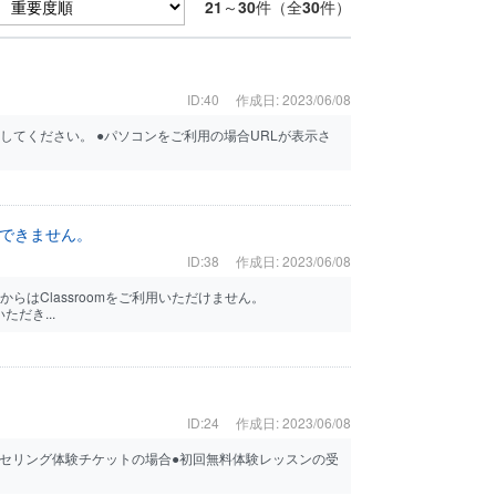
21
～
30
件（全
30
件）
ID:40
作成日: 2023/06/08
出してください。 ●パソコンをご利用の場合URLが表示さ
用できません。
ID:38
作成日: 2023/06/08
ザからはClassroomをご利用いただけません。
ただき...
ID:24
作成日: 2023/06/08
ンセリング体験チケットの場合●初回無料体験レッスンの受