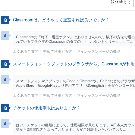
並び替え：
Classroomは、どうやって退室すれば良いですか？
Classroomに「終了・退室ボタン」はありませんので、以下の方法で退
れているブラウザのClassroomのタブの「×」ボタンをクリックし、ブ...
よくあるご質問
初めて利用する方
マイレッスンページの機能
スマートフォン・タブレットのブラウザから、Classroomが利
スマートフォンやタブレットのGoogle Chromeや、Safariなどのブラウ
AppleStore、GooglePlayより専用アプリ「QQEnglish」をダウンロードい
よくあるご質問
初めて利用する方
マイレッスンページの機能
チケットの使用期限はありますか？
はい。チケットの種類によって、使用期限が異なります。 ●日本人カウ
講から2週間以内となっております。大変ご好評をいただいており...