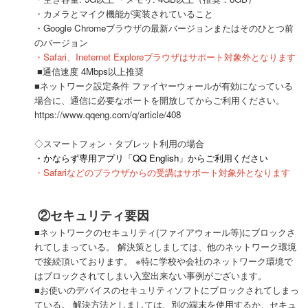
・カメラとマイク機能が実装されていること
・Google Chromeブラウザの最新バージョンまたはそのひとつ前
のバージョン
・Safari、Ineternet Exploreブラウザはサポート対象外となります
■通信速度 4Mbps以上推奨
■ネットワーク設定条件 ファイヤーウォールが有効になっている
場合に、通信に必要なポートを開放してからご利用ください。
https://www.qqeng.com/q/article/408
◇スマートフォン・タブレット利用の場合
・かならず専用アプリ「QQ English」からご利用ください
・Safariなどのブラウザからの受講はサポート対象外となります
②セキュリティ要因
■ネットワークのセキュリティ(ファイアウォール等)にブロックさ
れてしまっている。 解決策としましては、他のネットワーク環境
で接続頂いております。 ※特に学校や会社のネットワーク環境で
はブロックされてしまい入室出来ない事例がございます。
■お使いのデバイスのセキュリティソフトにブロックされてしまっ
ている。 解決方法としましては、別の端末を使用するか、セキュ