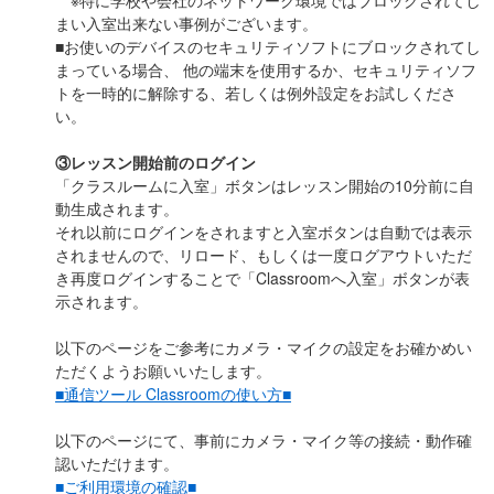
※特に学校や会社のネットワーク環境ではブロックされてし
まい入室出来ない事例がございます。
■お使いのデバイスのセキュリティソフトにブロックされてし
まっている場合、 他の端末を使用するか、セキュリティソフ
トを一時的に解除する、若しくは例外設定をお試しくださ
い。
③レッスン開始前のログイン
「クラスルームに入室」ボタンはレッスン開始の10分前に自
動生成されます。
それ以前にログインをされますと入室ボタンは自動では表示
されませんので、リロード、もしくは一度ログアウトいただ
き再度ログインすることで「Classroomへ入室」ボタンが表
示されます。
以下のページをご参考にカメラ・マイクの設定をお確かめい
ただくようお願いいたします。
■通信ツール Classroomの使い方■
以下のページにて、事前にカメラ・マイク等の接続・動作確
認いただけます。
■ご利用環境の確認■